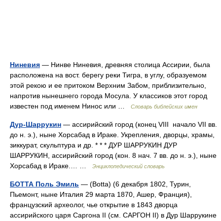
Ниневия
— Нинве Ниневия, древняя столица Ассирии, была
расположена на вост. берегу реки Тигра, в углу, образуемом
этой рекою и ее притоком Верхним Забом, приблизительно,
напротив нынешнего города Мосула. У классиков этот город
известен под именем Нинос или …
Словарь библейских имен
Дур-Шаррукин
— ассирийский город (конец VIII начало VII вв.
до н. э.), ныне Хорсабад в Ираке. Укрепления, дворцы, храмы,
зиккурат, скульптура и др. * * * ДУР ШАРРУКИН ДУР
ШАРРУКИН, ассирийский город (кон. 8 нач. 7 вв. до н. э.), ныне
Хорсабад в Ираке.… …
Энциклопедический словарь
БОТТА Поль Эмиль
— (Botta) (6 декабря 1802, Турин,
Пьемонт, ныне Италия 29 марта 1870, Ашер, Франция),
французский археолог, чье открытие в 1843 дворца
ассирийского царя Саргона II (см. САРГОН II) в Дур Шаррукине