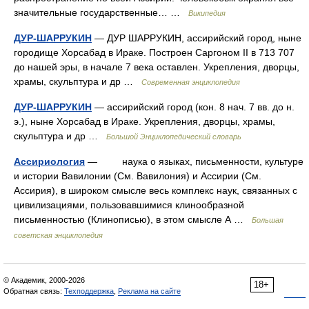
значительные государственные… …
Википедия
ДУР-ШАРРУКИН
— ДУР ШАРРУКИН, ассирийский город, ныне
городище Хорсабад в Ираке. Построен Саргоном II в 713 707
до нашей эры, в начале 7 века оставлен. Укрепления, дворцы,
храмы, скульптура и др …
Современная энциклопедия
ДУР-ШАРРУКИН
— ассирийский город (кон. 8 нач. 7 вв. до н.
э.), ныне Хорсабад в Ираке. Укрепления, дворцы, храмы,
скульптура и др …
Большой Энциклопедический словарь
Ассириология
— наука о языках, письменности, культуре
и истории Вавилонии (См. Вавилония) и Ассирии (См.
Ассирия), в широком смысле весь комплекс наук, связанных с
цивилизациями, пользовавшимися клинообразной
письменностью (Клинописью), в этом смысле А …
Большая
советская энциклопедия
© Академик, 2000-2026
18+
Обратная связь:
Техподдержка
,
Реклама на сайте