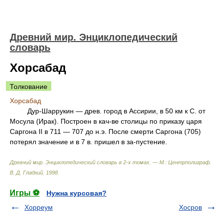
Древний мир. Энциклопедический
словарь
Хорсабад
Толкование
Хорсабад
Дур-Шаррукин — древ. город в Ассирии, в 50 км к С. от
Мосула (Ирак). Построен в кач-ве столицы по приказу царя
Саргона II в 711 — 707 до н.э. После смерти Саргона (705)
потерял значение и в 7 в. пришел в за-пустение.
Древний мир. Энциклопедический словарь в 2-х томах. — М.: Центрполиграф
.
В. Д. Гладкий
.
1998
.
Игры ⚽
Нужна курсовая?
Хорреум
Хосров