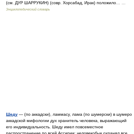
(см. ДУР ШАРРУКИН) (совр. Хорсабад, Ирак) положило… …
Энциклопедический словарь
Шеду
— (по аккадски), ламмасу, лама (по шумерски) в шумеро
аккадской мифологии дух хранитель человека, выражающий
его индивидуальность. Шеду имел повсеместное
распространение по всей Ассирии: человекобык охранял все