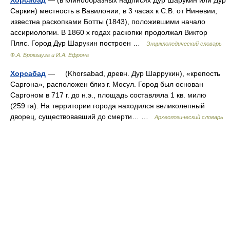
Хорсабад
— (в клинообразных надписях Дур Шарукин или Дур
Саркин) местность в Вавилонии, в 3 часах к С.В. от Ниневии;
известна раскопками Ботты (1843), положившими начало
ассириологии. В 1860 х годах раскопки продолжал Виктор
Пляс. Город Дур Шарукин построен …
Энциклопедический словарь
Ф.А. Брокгауза и И.А. Ефрона
Хорсабад
— (Khorsabad, древн. Дур Шаррукин), «крепость
Саргона», расположен близ г. Мосул. Город был основан
Саргоном в 717 г. до н.э., площадь составляла 1 кв. милю
(259 га). На территории города находился великолепный
дворец, существовавший до смерти… …
Археологический словарь